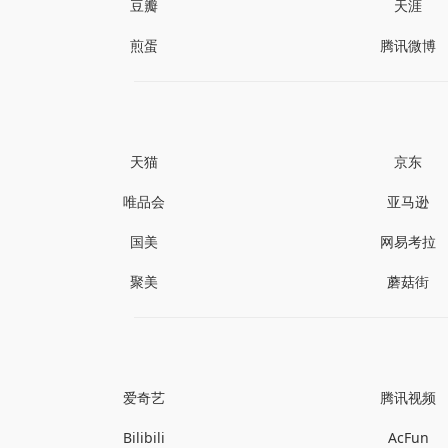
豆瓣
天涯
煎蛋
腾讯微博
天猫
京东
唯品会
亚马逊
国美
网易考拉
聚美
蘑菇街
爱奇艺
腾讯视频
Bilibili
AcFun