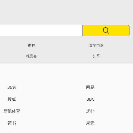
携程
苏宁电器
唯品会
知乎
36氪
网易
搜狐
BBC
新浪体育
虎扑
简书
果壳