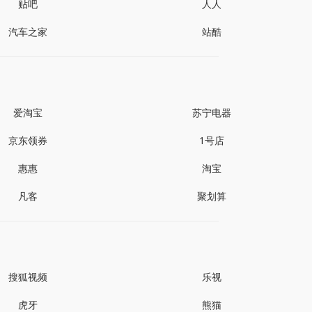
贴吧
人人
汽车之家
站酷
爱淘宝
苏宁电器
京东领券
1号店
惠惠
淘宝
凡客
聚划算
搜狐视频
乐视
虎牙
熊猫